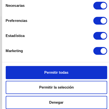
Selección
·
© 2026
Fisioterapia Victor Lapeña
·
Designed by
Press Customizr
·
Necesarias
de
Powered by
·
consentimiento
Preferencias
Estadística
Marketing
Permitir todas
Permitir la selección
Denegar